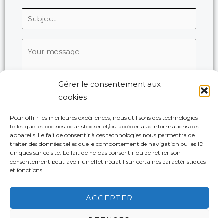
*
l
l
S
*
é
u
p
j
M
h
e
e
o
t
s
n
*
Gérer le consentement aux
s
e
cookies
a
g
Pour offrir les meilleures expériences, nous utilisons des technologies
e
telles que les cookies pour stocker et/ou accéder aux informations des
SEND
appareils. Le fait de consentir à ces technologies nous permettra de
*
traiter des données telles que le comportement de navigation ou les ID
A
uniques sur ce site. Le fait de ne pas consentir ou de retirer son
l
consentement peut avoir un effet négatif sur certaines caractéristiques
Politique de cookies
et fonctions.
t
Mentions légales
e
Copyright © 2026 Marie de Valon - Tous droits réservés
ACCEPTER
r
Site internet crée par
n