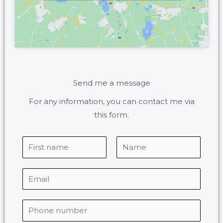
Send me a message
For any information, you can contact me via
this form.
P
r
F
L
é
E
i
a
n
r
s
m
o
s
t
a
T
m
t
i
é